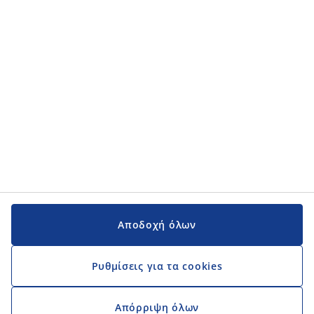
Κατηγορίες προϊόντων
Εγχειρίδια και υποστήριξη
Εγχειρίδια και υποστήριξη
JYSK
JYSK
Κεντρικά Γραφεία
Ακολουθήστε τη JYSK
Αποδοχή όλων
Ρυθμίσεις για τα cookies
Απόρριψη όλων