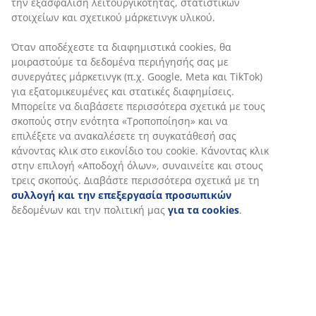
την εξασφάλιση λειτουργικότητας, στατιστικών
στοιχεία
στοιχείων και σχετικού μάρκετινγκ υλικού.
Όταν αποδέχεστε τα διαφημιστικά cookies, θα
μοιραστούμε τα δεδομένα περιήγησής σας με
συνεργάτες μάρκετινγκ (π.χ. Google, Meta και TikTok)
Χαρακτηριστικά προϊόντος
για εξατομικευμένες και στατικές διαφημίσεις.
Μπορείτε να διαβάσετε περισσότερα σχετικά με τους
σκοπούς στην ενότητα «Τροποποίηση» και να
επιλέξετε να ανακαλέσετε τη συγκατάθεσή σας
Αξιολογήσεις
κάνοντας κλικ στο εικονίδιο του cookie. Κάνοντας κλικ
(
0
)
στην επιλογή «Αποδοχή όλων», συναινείτε και στους
τρεις σκοπούς. Διαβάστε περισσότερα σχετικά με τη
συλλογή και την επεξεργασία προσωπικών
δεδομένων και την πολιτική μας
για τα cookies
.
Αποστολή