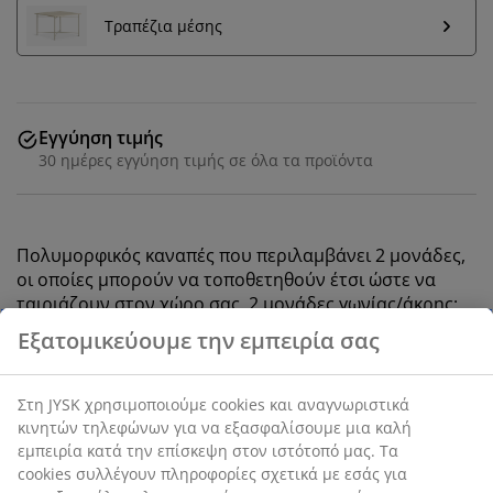
Τραπέζια μέσης
Εγγύηση τιμής
30 ημέρες εγγύηση τιμής σε όλα τα προϊόντα
Πολυμορφικός καναπές που περιλαμβάνει 2 μονάδες,
οι οποίες μπορούν να τοποθετηθούν έτσι ώστε να
ταιριάζουν στον χώρο σας. 2 μονάδες γωνίας/άκρης:
Ύφασμα. Μαξιλάρια καθίσματος και πλάτης από αφρό.
Εξατομικεύουμε την εμπειρία σας
SKU: S000797
Στη JYSK χρησιμοποιούμε cookies και αναγνωριστικά
κινητών τηλεφώνων για να εξασφαλίσουμε μια καλή
εμπειρία κατά την επίσκεψη στον ιστότοπό μας. Τα
cookies συλλέγουν πληροφορίες σχετικά με εσάς για
Το σετ αποτελείται από τα παρακάτω