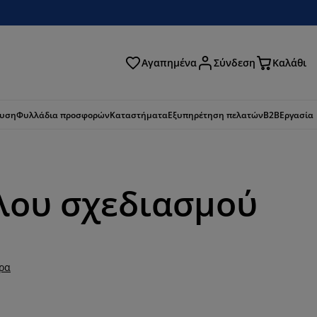
Αγαπημένα
Σύνδεση
Καλάθι
ζήτηση
ευση
Φυλλάδια προσφορών
Καταστήματα
Εξυπηρέτηση πελατών
B2B
Εργασία
λου σχεδιασμού
ερα