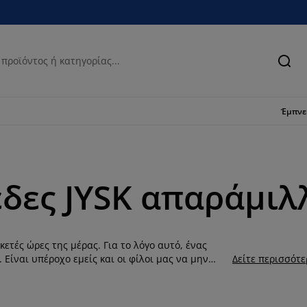
Ανα
Έμπν
δες JYSK απαράμιλ
ετές ώρες της μέρας. Για το λόγο αυτό, ένας
 Είναι υπέροχο εμείς και οι φίλοι μας να μην
Δείτε περισσότ
 αλλά επειδή είναι ένας αφράτος και κομψός
, να μπορούμε να ακουμπήσουμε την πλάτη μας
μας, χωρίς να είμαστε ο ένας πάνω στον άλλο.