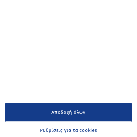
Κατηγορίες προϊόντων
Κατηγορίες προϊόντων
Εγχειρίδια και υποστήριξη
Εγχειρίδια και υποστήριξη
JYSK
JYSK
Κεντρικά Γραφεία
Ακολουθήστε τη JYSK