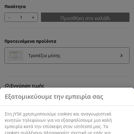
Ποσότητα
-
+
Προσθήκη στο καλάθι
Προτεινόμενα προϊόντα
Τραπέζια μέσης
Εγγύηση τιμής
30 ημέρες εγγύηση τιμής σε όλα τα προϊόντα
3-θέσιος καναπές με ύφασμα. Μαξιλάρια καθίσματος
και πλάτης από αφρό. Πόδια από μασίφ δρυ. Μπορεί
να αναστραφεί. Π256 x Υ82 x Β90/137 cm