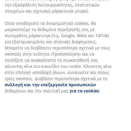
SKU: 3690475
Οδηγίες Συναρμολόγησης
Χαρακτηριστικά προϊόντος
Αξιολογήσεις
(
8
)
Αποστολή