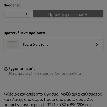
Ποσότητα
-
+
Προσθήκη στο καλάθι
Προτεινόμενα προϊόντα
Τραπέζια μέσης
Εγγύηση τιμής
30 ημέρες εγγύηση τιμής σε όλα τα προϊόντα
Εξατομικεύουμε την εμπειρία σας
Στη JYSK χρησιμοποιούμε cookies και αναγνωριστικά
4-θέσιος καναπές από ύφασμα. Μαξιλάρια καθίσματος
κινητών τηλεφώνων για να εξασφαλίσουμε μια καλή
και πλάτης από αφρό. Πόδια από μασίφ δρύς. Δεν
εμπειρία κατά την επίσκεψη στον ιστότοπό μας. Τα
μπορεί να αναστραφεί. Π271 x Υ82 x Β90/206 cm
cookies συλλέγουν πληροφορίες σχετικά με εσάς για