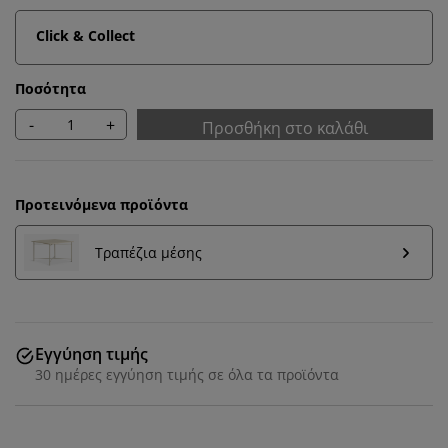
Click & Collect
Ποσότητα
-
+
Προσθήκη στο καλάθι
Προτεινόμενα προϊόντα
Τραπέζια μέσης
Εξατομικεύουμε την εμπειρία σας
Εγγύηση τιμής
30 ημέρες εγγύηση τιμής σε όλα τα προϊόντα
Στη JYSK χρησιμοποιούμε cookies και αναγνωριστικά
κινητών τηλεφώνων για να εξασφαλίσουμε μια καλή