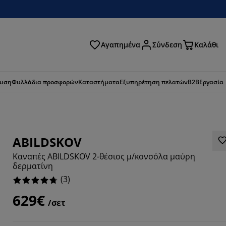
Αγαπημένα
Σύνδεση
Καλάθι
ζήτηση
ευση
Φυλλάδια προσφορών
Καταστήματα
Εξυπηρέτηση πελατών
B2B
Εργασία
ABILDSKOV
Καναπές ABILDSKOV 2-θέσιος μ/κονσόλα μαύρη
δερματίνη
(
3
)
629€
/σετ
6666%