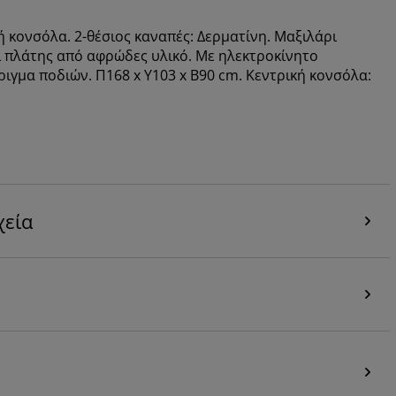
ή κονσόλα. 2-θέσιος καναπές: Δερματίνη. Μαξιλάρι
ι πλάτης από αφρώδες υλικό. Με ηλεκτροκίνητο
γμα ποδιών. Π168 x Υ103 x Β90 cm. Κεντρική κονσόλα:
χεία