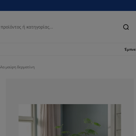
Ανα
Έμπν
όλα μαύρη δερματίνη
66.6666666666