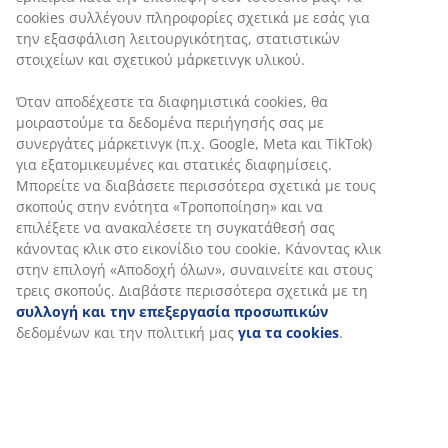
με pocket ελατήρια και επένδυση από αφρό. Μαξιλάρι
πλάτης από αφρό. Πόδια από μασίφ ξύλο. Π210 x Υ85 x
Β84 cm
SKU: 3600407
Οδηγίες Συναρμολόγησης
Χαρακτηριστικά προϊόντος
Αξιολογήσεις
(
360
)
Αποστολή