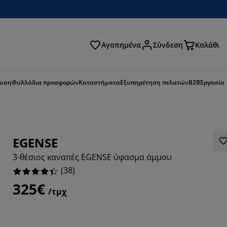
Αγαπημένα
Σύνδεση
Καλάθι
ζήτηση
ευση
Φυλλάδια προσφορών
Καταστήματα
Εξυπηρέτηση πελατών
B2B
Εργασία
EGENSE
3-θέσιος καναπές EGENSE ύφασμα άμμου
(
38
)
325€
/τμχ
421%