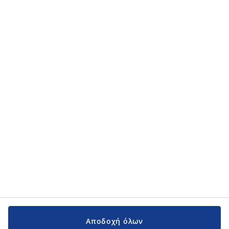
τα προσωπικά μου δεδομένα στην
πολιτική προσωπικού απορρήτου
.
Κατηγορίες προϊόντων
Κατηγορίες προϊόντων
Εγχειρίδια και υποστήριξη
Εγχειρίδια και υποστήριξη
JYSK
JYSK
Κεντρικά Γραφεία
Ακολουθήστε τη JYSK
Αποδοχή όλων