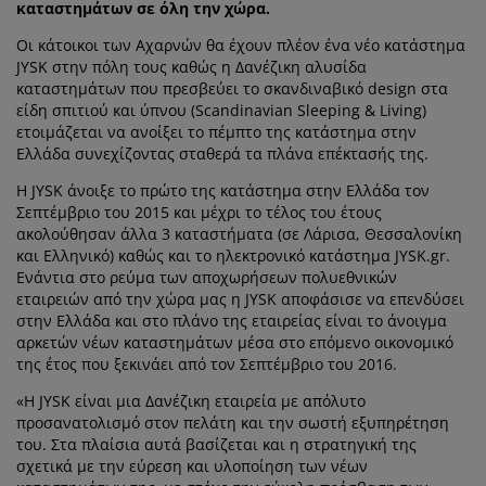
ροστασία επίπλων
ωτισμός εξωτερικού χώρου
καταστημάτων σε όλη την χώρα.
εντόνια
κελετοί κρεβατιών
ωτισμός
Οι κάτοικοι των Αχαρνών θα έχουν πλέον ένα νέο κατάστημα
άμπινγκ
τουλάπες
πoστρώματα κρεβατιού
ίδη σπιτιού
JYSK στην πόλη τους καθώς η Δανέζικη αλυσίδα
καταστημάτων που πρεσβεύει το σκανδιναβικό design στα
είδη σπιτιού και ύπνου (Scandinavian Sleeping & Living)
πίπλωση υπνοδωματίου
άβλες κρεβατιού
αιδικό δωμάτιο
ετοιμάζεται να ανοίξει το πέμπτο της κατάστημα στην
Ελλάδα συνεχίζοντας σταθερά τα πλάνα επέκτασής της.
αιδικά στρώματα
ώρος πλυντηρίου
Η JYSK άνοιξε το πρώτο της κατάστημα στην Ελλάδα τον
Σεπτέμβριο του 2015 και μέχρι το τέλος του έτους
αιδικά κρεβάτια
ακολούθησαν άλλα 3 καταστήματα (σε Λάρισα, Θεσσαλονίκη
και Ελληνικό) καθώς και το ηλεκτρονικό κατάστημα JYSK.gr.
Ενάντια στο ρεύμα των αποχωρήσεων πολυεθνικών
εταιρειών από την χώρα μας η JYSK αποφάσισε να επενδύσει
στην Ελλάδα και στο πλάνο της εταιρείας είναι το άνοιγμα
αρκετών νέων καταστημάτων μέσα στο επόμενο οικονομικό
της έτος που ξεκινάει από τον Σεπτέμβριο του 2016.
«Η JYSK είναι μια Δανέζικη εταιρεία με απόλυτο
προσανατολισμό στον πελάτη και την σωστή εξυπηρέτηση
του. Στα πλαίσια αυτά βασίζεται και η στρατηγική της
σχετικά με την εύρεση και υλοποίηση των νέων