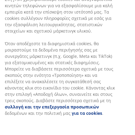
κατάστημα, το website JYSK.gr αλλά και την υπηρεσία μας
κινητών τηλεφώνων για να εξασφαλίσουμε μια καλή
Click & Collect».
εμπειρία κατά την επίσκεψη στον ιστότοπό μας. Τα
cookies συλλέγουν πληροφορίες σχετικά με εσάς για
Σχετικά με το κατάστημα
JYSK
στις Αχαρνές
την εξασφάλιση λειτουργικότητας, στατιστικών
στοιχείων και σχετικού μάρκετινγκ υλικού.
Το κατάστημα έχει 10 υπαλλήλους.
Διευθυντής του καταστήματος είναι ο κύριος Βαγγέλης
Όταν αποδέχεστε τα διαφημιστικά cookies, θα
Πλιούμπης.
μοιραστούμε τα δεδομένα περιήγησής σας με
συνεργάτες μάρκετινγκ (π.χ. Google, Meta και TikTok)
Ο χώρος πωλήσεων του καταστήματος είναι περίπου
για εξατομικευμένες και στατικές διαφημίσεις.
950 τετραγωνικά μέτρα.
Μπορείτε να διαβάσετε περισσότερα σχετικά με τους
Τα εγκαίνια του καταστήματος είναι την
Πέμπτη, 25
σκοπούς στην ενότητα «Τροποποίηση» και να
Αυγούστου, στις 9 το πρωί
και την κορδέλα θα κόψει ο
επιλέξετε να ανακαλέσετε τη συγκατάθεσή σας
Δήμαρχος Αχαρνών κος Γιάννης Κασσαβός.
κάνοντας κλικ στο εικονίδιο του cookie. Κάνοντας κλικ
στην επιλογή «Αποδοχή όλων», συναινείτε και στους
Το κατάστημα βρίσκεται στη συμβολή των λεωφόρων
τρεις σκοπούς. Διαβάστε περισσότερα σχετικά με τη
Καραμανλή & Θρακομακεδόνων
συλλογή και την επεξεργασία προσωπικών
δεδομένων και την πολιτική μας
για τα cookies
.
Σχετικά με τη
JYSK
GROUP
H
JYSK
GROUP
έχει τις ρίζες της στη Σκανδιναβία: το πρώτο