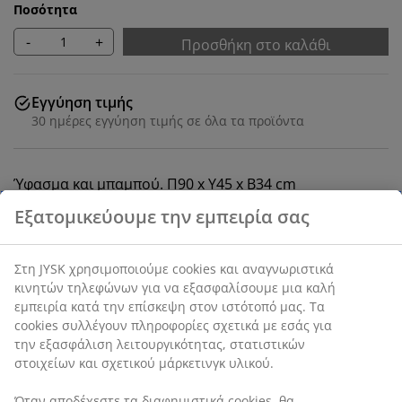
Ποσότητα
-
+
Προσθήκη στο καλάθι
Εγγύηση τιμής
30 ημέρες εγγύηση τιμής σε όλα τα προϊόντα
Ύφασμα και μπαμπού. Π90 x Υ45 x Β34 cm
SKU: 3690275
Οδηγίες Συναρμολόγησης
Χαρακτηριστικά προϊόντος