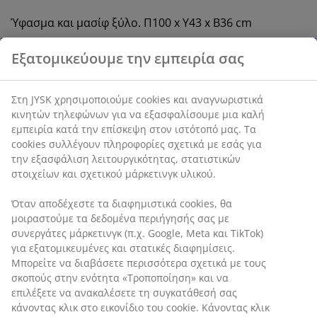
Ύφασμα και μασίφ ξύλο. Π100 x Υ43 x Β36 cm
SKU: 3670091
Οδηγίες Συναρμολόγησης
Εξατομικεύουμε την εμπειρία σας
Χαρακτηριστικά προϊόντος
Στη JYSK χρησιμοποιούμε cookies και αναγνωριστικά
κινητών τηλεφώνων για να εξασφαλίσουμε μια καλή
εμπειρία κατά την επίσκεψη στον ιστότοπό μας. Τα
cookies συλλέγουν πληροφορίες σχετικά με εσάς για την
Αξιολογήσεις
εξασφάλιση λειτουργικότητας, στατιστικών στοιχείων και
(
44
)
σχετικού μάρκετινγκ υλικού.
Όταν αποδέχεστε τα διαφημιστικά cookies, θα
μοιραστούμε τα δεδομένα περιήγησής σας με συνεργάτες
Αποστολή
μάρκετινγκ (π.χ. Google, Meta και TikTok) για
εξατομικευμένες και στατικές διαφημίσεις. Μπορείτε να
διαβάσετε περισσότερα σχετικά με τους σκοπούς στην