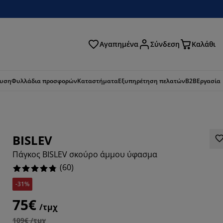
Αγαπημένα
Σύνδεση
Καλάθι
ζήτηση
ευση
Φυλλάδια προσφορών
Καταστήματα
Εξυπηρέτηση πελατών
B2B
Εργασία
BISLEV
Πάγκος BISLEV σκούρο άμμου ύφασμα
(
60
)
-31%
75€
/τμχ
109€ /τμχ