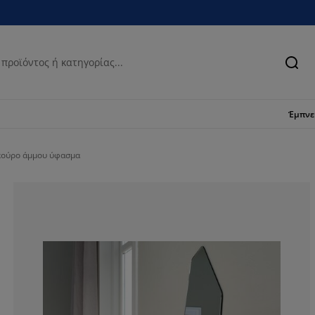
Ανα
Έμπν
κούρο άμμου ύφασμα
90%