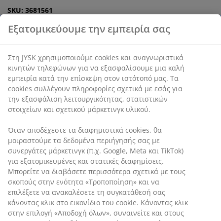
SKU: 3681561
Οδηγίες Συναρμολόγησης
Εξατομικεύουμε την εμπειρία σας
Χαρακτηριστικά προϊόντος
Στη JYSK χρησιμοποιούμε cookies και αναγνωριστικά
κινητών τηλεφώνων για να εξασφαλίσουμε μια καλή
Αξιολογήσεις
εμπειρία κατά την επίσκεψη στον ιστότοπό μας. Τα
(
203
)
cookies συλλέγουν πληροφορίες σχετικά με εσάς για την
εξασφάλιση λειτουργικότητας, στατιστικών στοιχείων και
σχετικού μάρκετινγκ υλικού.
Αποστολή
Όταν αποδέχεστε τα διαφημιστικά cookies, θα
μοιραστούμε τα δεδομένα περιήγησής σας με συνεργάτες
μάρκετινγκ (π.χ. Google, Meta και TikTok) για
εξατομικευμένες και στατικές διαφημίσεις. Μπορείτε να
διαβάσετε περισσότερα σχετικά με τους σκοπούς στην
ενότητα «Τροποποίηση» και να επιλέξετε να ανακαλέσετε