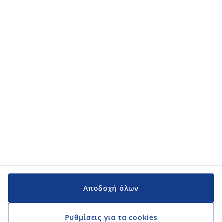
Κατηγορίες προϊόντων
Κατηγορίες προϊόντων
Εγχειρίδια και υποστήριξη
Εγχειρίδια και υποστήριξη
JYSK
JYSK
Κεντρικά Γραφεία
Ακολουθήστε τη JYSK