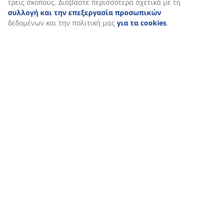
τη συγκατάθεσή σας κάνοντας κλικ στο εικονίδιο του
cookie. Κάνοντας κλικ στην επιλογή «Αποδοχή όλων»,
συναινείτε και στους τρεις σκοπούς. Διαβάστε
περισσότερα σχετικά με τη
συλλογή και την
επεξεργασία προσωπικών
δεδομένων και την πολιτική
μας
για τα cookies
.