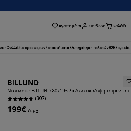
Αγαπημένα
Σύνδεση
Καλάθι
ζήτηση
ευση
Φυλλάδια προσφορών
Καταστήματα
Εξυπηρέτηση πελατών
B2B
Εργασία
BILLUND
Ντουλάπα BILLUND 80x193 2π2σ λευκό/όψη τσιμέντου
(
307
)
199€
/τμχ
826%