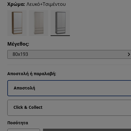
4493%
Χρώμα
:
Λευκό+Τσιμέντου
202%
6027%
6092%
Μέγεθος
:
80x193
Αποστολή ή παραλαβή;
Αποστολή
Click & Collect
Ποσότητα