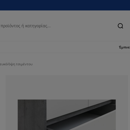
Ανα
Έμπν
ευκό/όψη τσιμέντου
68.40390879478