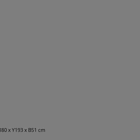
80 x Υ193 x Β51 cm