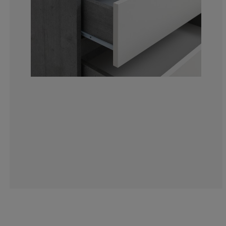
23.77850162866
4.88599348534
0.651465798045
2.280130293159