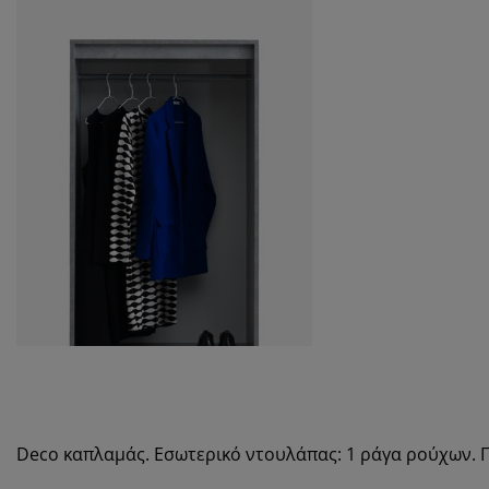
Deco καπλαμάς. Εσωτερικό ντουλάπας: 1 ράγα ρούχων. Π