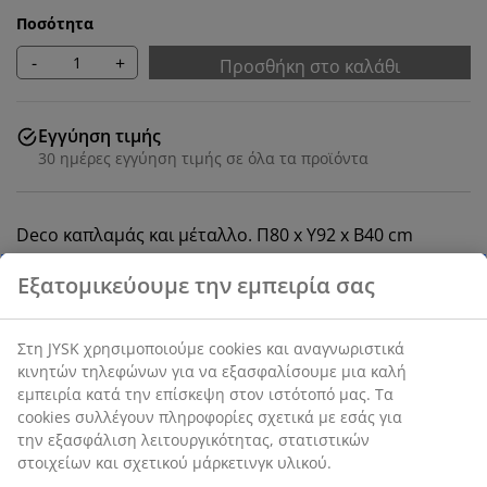
Ποσότητα
-
+
Προσθήκη στο καλάθι
Εγγύηση τιμής
30 ημέρες εγγύηση τιμής σε όλα τα προϊόντα
Deco καπλαμάς και μέταλλο. Π80 x Υ92 x Β40 cm
Εξατομικεύουμε την εμπειρία σας
SKU: 3621054
Οδηγίες Συναρμολόγησης
Στη JYSK χρησιμοποιούμε cookies και αναγνωριστικά
κινητών τηλεφώνων για να εξασφαλίσουμε μια καλή
εμπειρία κατά την επίσκεψη στον ιστότοπό μας. Τα
cookies συλλέγουν πληροφορίες σχετικά με εσάς για
Χαρακτηριστικά προϊόντος
την εξασφάλιση λειτουργικότητας, στατιστικών
στοιχείων και σχετικού μάρκετινγκ υλικού.