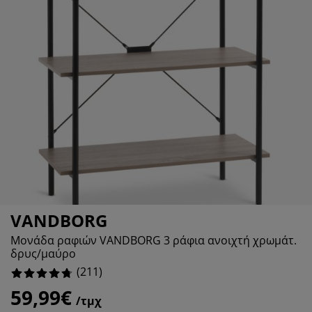
ροστασία επίπλων
ωτισμός εξωτερικού χώρου
εντόνια
κελετοί κρεβατιών
ωτισμός
%
άμπινγκ
τουλάπες
πoστρώματα κρεβατιού
ίδη σπιτιού
%
%
πίπλωση υπνοδωματίου
άβλες κρεβατιού
αιδικό δωμάτιο
%
αιδικά στρώματα
ώρος πλυντηρίου
αιδικά κρεβάτια
VANDBORG
Μονάδα ραφιών VANDBORG 3 ράφια ανοιχτή χρωμάτ.
δρυς/μαύρο
(
211
)
59,99€
/τμχ