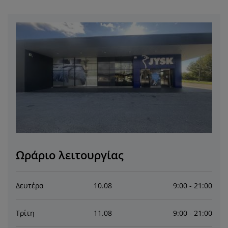
ροστασία επίπλων
ωτισμός εξωτερικού χώρου
εντόνια
κελετοί κρεβατιών
ωτισμός
άμπινγκ
τουλάπες
πoστρώματα κρεβατιού
ίδη σπιτιού
πίπλωση υπνοδωματίου
άβλες κρεβατιού
αιδικό δωμάτιο
αιδικά στρώματα
ώρος πλυντηρίου
αιδικά κρεβάτια
Ωράριο λειτουργίας
Δευτέρα
10
.
08
9:00 - 21:00
Τρίτη
11
.
08
9:00 - 21:00