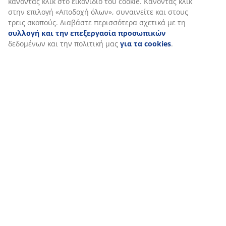
κάνοντας κλικ στο εικονίδιο του cookie. Κάνοντας κλικ
47 ΧΡΟΝΙΑ ΜΕ ΕΞΑΙΡΕΤΙΚΕΣ ΠΡΟΣΦΟΡΕΣ
στην επιλογή «Αποδοχή όλων», συναινείτε και στους
Περισσότερα από 3600 καταστήματα παγκοσμίως σε 49
τρεις σκοπούς. Διαβάστε περισσότερα σχετικά με τη
χώρες.
συλλογή και την επεξεργασία προσωπικών
δεδομένων και την πολιτική μας
για τα cookies
.
ΣΚΑΝΔΙΝΑΒΙΚΗ ΠΡΟΕΛΕΥΣΗ
Είμαστε παγκοσμίως γνωστοί για τη Σκανδιναβική μας
προέλευση. Έτος ιδρύσεως 1979, Δανία.
ΕΓΓΥΗΣΗ ΣΤΡΩΜΑΤΩΝ
25 χρόνια εγγύηση στα GOLD στρώματά μας.