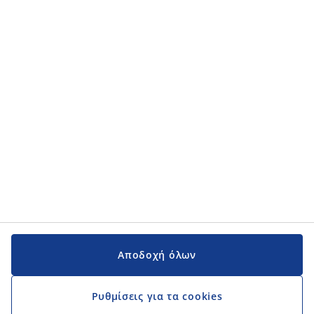
Κατηγορίες προϊόντων
Κατηγορίες προϊόντων
Εγχειρίδια και υποστήριξη
Εγχειρίδια και υποστήριξη
JYSK
JYSK
Κεντρικά Γραφεία
Ακολουθήστε τη JYSK
Αποδοχή όλων
Ρυθμίσεις για τα cookies