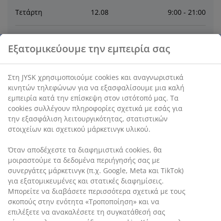
Τετάρτη
12
.
08
9:00 - 21:00
Πέμπτη
13
.
08
9:00 - 21:00
Εξατομικεύουμε την εμπειρία σας
Παρασκευή
14
.
08
9:00 - 21:00
Στη JYSK χρησιμοποιούμε cookies και αναγνωριστικά
κινητών τηλεφώνων για να εξασφαλίσουμε μια καλή
Σάββατο
15
.
08
Κλειστό
εμπειρία κατά την επίσκεψη στον ιστότοπό μας. Τα
cookies συλλέγουν πληροφορίες σχετικά με εσάς για
την εξασφάλιση λειτουργικότητας, στατιστικών
Κυριακή
16
.
08
Κλειστό
στοιχείων και σχετικού μάρκετινγκ υλικού.
Όταν αποδέχεστε τα διαφημιστικά cookies, θα
Επικοινωνία
μοιραστούμε τα δεδομένα περιήγησής σας με
συνεργάτες μάρκετινγκ (π.χ. Google, Meta και TikTok)
ΕΠΙΚΟΙΝΩΝΙΑ ΜΕ ΤΗΝ ΕΞΥΠΗΡΕΤΗΣΗ ΠΕΛΑΤΩΝ
για εξατομικευμένες και στατικές διαφημίσεις.
Μπορείτε να διαβάσετε περισσότερα σχετικά με τους
σκοπούς στην ενότητα «Τροποποίηση» και να
επιλέξετε να ανακαλέσετε τη συγκατάθεσή σας