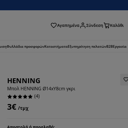
Αγαπημένα
Σύνδεση
Καλάθι
ζήτηση
ευση
Φυλλάδια προσφορών
Καταστήματα
Εξυπηρέτηση πελατών
B2B
Εργασία
HENNING
Μπολ HENNING Ø14xΥ8cm γκρι
(
4
)
3€
/τμχ
Αποστολή ή παραλαβή;