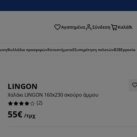
Αγαπημένα
Σύνδεση
Καλάθι
ζήτηση
ευση
Φυλλάδια προσφορών
Καταστήματα
Εξυπηρέτηση πελατών
B2B
Εργασία
LINGON
Χαλάκι LINGON 160x230 σκούρο άμμου
(
2
)
55€
/τμχ