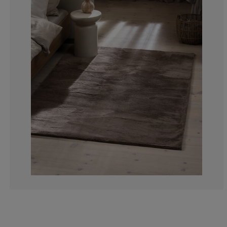
0%
50%
0%
0%