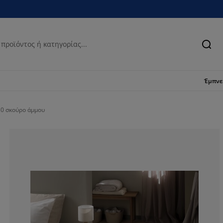
Ανα
Έμπν
30 σκούρο άμμου
50%