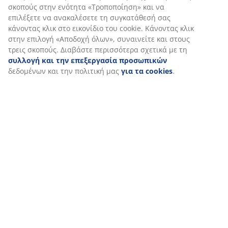
Αξιολογήσεις
Εξατομικεύουμε την εμπειρία σας
(
23
)
Στη JYSK χρησιμοποιούμε cookies και αναγνωριστικά κινητών
Αποστολή
τηλεφώνων για να εξασφαλίσουμε μια καλή εμπειρία κατά την
επίσκεψη στον ιστότοπό μας. Τα cookies συλλέγουν πληροφορί
σχετικά με εσάς για την εξασφάλιση λειτουργικότητας, στατισ
στοιχείων και σχετικού μάρκετινγκ υλικού.
Όταν αποδέχεστε τα διαφημιστικά cookies, θα μοιραστούμε τα
δεδομένα περιήγησής σας με συνεργάτες μάρκετινγκ (π.χ. Googl
Meta και TikTok) για εξατομικευμένες και στατικές διαφημίσεις.
Μπορείτε να διαβάσετε περισσότερα σχετικά με τους σκοπούς 
ενότητα «Τροποποίηση» και να επιλέξετε να ανακαλέσετε τη
συγκατάθεσή σας κάνοντας κλικ στο εικονίδιο του cookie. Κάνο
κλικ στην επιλογή «Αποδοχή όλων», συναινείτε και στους τρεις
σκοπούς. Διαβάστε περισσότερα σχετικά με τη
συλλογή και τη
επεξεργασία προσωπικών
δεδομένων και την πολιτική μας
γι
cookies
.