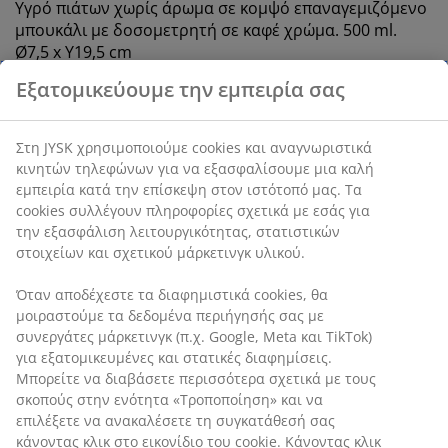
Υγρό πιάτων χωρίς άρωμα σε κομψό επαναγεμιζόμενο
μπουκάλι με δοσομετρητή σε καφέ χρώμα. 500 ml.
Ø7,5 x Υ19,5 cm
SKU: 4912392
Χαρακτηριστικά προϊόντος
Αξιολογήσεις
(
4
)
Εξατομικεύουμε την εμπειρία σας
Στη JYSK χρησιμοποιούμε cookies και αναγνωριστικά κινητών
Αποστολή
τηλεφώνων για να εξασφαλίσουμε μια καλή εμπειρία κατά την
επίσκεψη στον ιστότοπό μας. Τα cookies συλλέγουν πληροφορί
σχετικά με εσάς για την εξασφάλιση λειτουργικότητας,