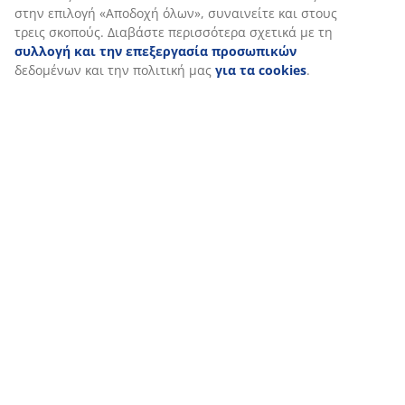
στατιστικών στοιχείων και σχετικού μάρκετινγκ υλικού.
Όταν αποδέχεστε τα διαφημιστικά cookies, θα μοιραστούμε τα
δεδομένα περιήγησής σας με συνεργάτες μάρκετινγκ (π.χ. Googl
Meta και TikTok) για εξατομικευμένες και στατικές διαφημίσεις.
Μπορείτε να διαβάσετε περισσότερα σχετικά με τους σκοπούς
στην ενότητα «Τροποποίηση» και να επιλέξετε να ανακαλέσετε
τη συγκατάθεσή σας κάνοντας κλικ στο εικονίδιο του cookie.
Κάνοντας κλικ στην επιλογή «Αποδοχή όλων», συναινείτε και
στους τρεις σκοπούς. Διαβάστε περισσότερα σχετικά με τη
συλλογή και την επεξεργασία προσωπικών
δεδομένων και τ
πολιτική μας
για τα cookies
.