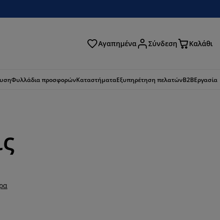
Αγαπημένα
Σύνδεση
Καλάθι
ζήτηση
ευση
Φυλλάδια προσφορών
Καταστήματα
Εξυπηρέτηση πελατών
B2B
Εργασία
ις
ερα