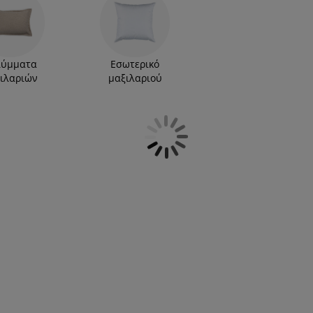
τε στη JYSK όλες τις νέες τάσεις για το σπίτι,
λύμματα
Εσωτερικό
ιλαριών
μαξιλαριού