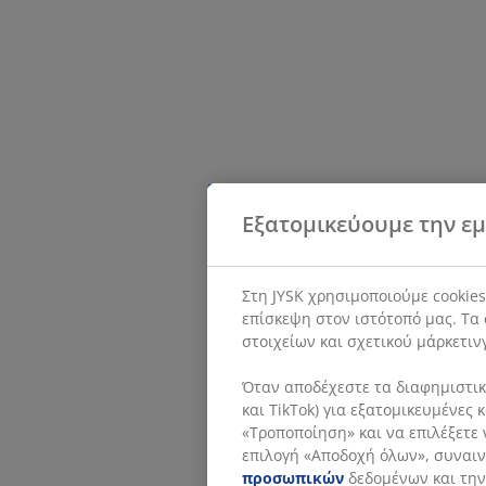
Εξατομικεύουμε την εμ
Στη JYSK χρησιμοποιούμε cookie
επίσκεψη στον ιστότοπό μας. Τα 
στοιχείων και σχετικού μάρκετιν
Όταν αποδέχεστε τα διαφημιστικά
και TikTok) για εξατομικευμένες
«Τροποποίηση» και να επιλέξετε 
επιλογή «Αποδοχή όλων», συναινε
προσωπικών
δεδομένων και την