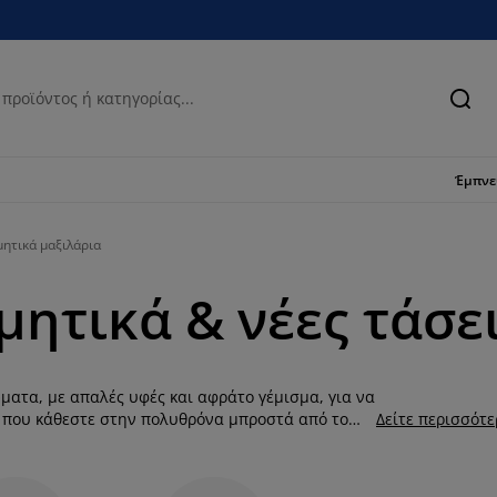
Ανα
Έμπν
μητικά μαξιλάρια
ητικά & νέες τάσε
ματα, με απαλές υφές και αφράτο γέμισμα, για να
ή που κάθεστε στην πολυθρόνα μπροστά από το
Δείτε περισσότ
ανθεί πόσο απαλά είναι τα μαξιλαράκια από
. Σκεφτείτε πόσο οικονομικά μπορείτε να