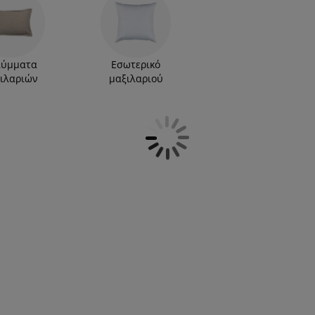
τε στη JYSK όλες τις νέες τάσεις για το σπίτι,
λύμματα
Εσωτερικό
ιλαριών
μαξιλαριού