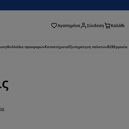
Αγαπημένα
Σύνδεση
Καλάθι
ζήτηση
ευση
Φυλλάδια προσφορών
Καταστήματα
Εξυπηρέτηση πελατών
B2B
Εργασία
ις
ερα