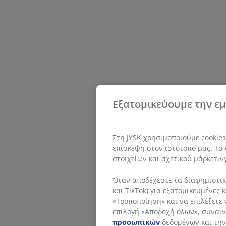
Εξατομικεύουμε την εμ
Στη JYSK χρησιμοποιούμε cookie
επίσκεψη στον ιστότοπό μας. Τα 
στοιχείων και σχετικού μάρκετιν
Όταν αποδέχεστε τα διαφημιστικά
και TikTok) για εξατομικευμένες
«Τροποποίηση» και να επιλέξετε 
επιλογή «Αποδοχή όλων», συναινε
προσωπικών
δεδομένων και την