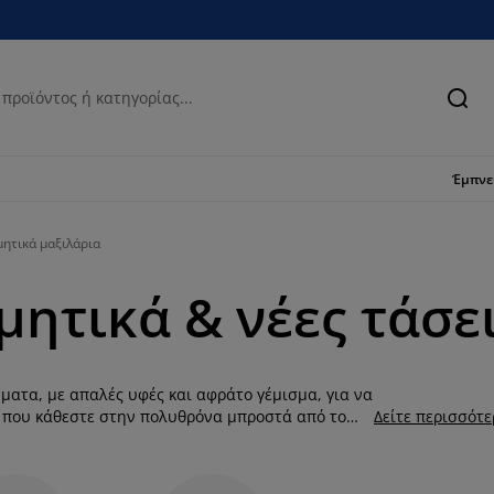
Ανα
Έμπν
μητικά μαξιλάρια
ητικά & νέες τάσε
ματα, με απαλές υφές και αφράτο γέμισμα, για να
ή που κάθεστε στην πολυθρόνα μπροστά από το
Δείτε περισσότ
ανθεί πόσο απαλά είναι τα μαξιλαράκια από
. Σκεφτείτε πόσο οικονομικά μπορείτε να