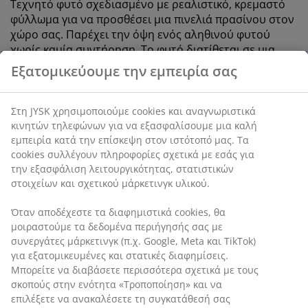
Τεχνητό φυτό σχεδιασμένο με ρεαλιστικό, κρεμαστό
φύλλωμα για να προσθέσει μια πινελιά πρασίνου στον
χώρο σας. Παρέχει την όψη ενός αληθινού φυτού
χωρίς καμία συντήρηση. Το φυτό διατίθεται σε μια
απλή μαύρη γλάστρα, κατάλληλη για τοποθέτηση σε
ράφι ή σε κρεμαστή γλάστρα. Μ70 x Ø9 cm
SKU: 4912476
Χαρακτηριστικά προϊόντος
Αξιολογήσεις
Εξατομικεύουμε την εμπειρία σας
(
325
)
Στη JYSK χρησιμοποιούμε cookies και αναγνωριστικά κινητών
τηλεφώνων για να εξασφαλίσουμε μια καλή εμπειρία κατά την