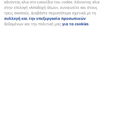
Αποστολή
επίσκεψη στον ιστότοπό μας. Τα cookies συλλέγουν πληροφορί
σχετικά με εσάς για την εξασφάλιση λειτουργικότητας,
στατιστικών στοιχείων και σχετικού μάρκετινγκ υλικού.
Όταν αποδέχεστε τα διαφημιστικά cookies, θα μοιραστούμε τα
δεδομένα περιήγησής σας με συνεργάτες μάρκετινγκ (π.χ. Googl
Meta και TikTok) για εξατομικευμένες και στατικές διαφημίσεις.
Μπορείτε να διαβάσετε περισσότερα σχετικά με τους σκοπούς
στην ενότητα «Τροποποίηση» και να επιλέξετε να ανακαλέσετε 
συγκατάθεσή σας κάνοντας κλικ στο εικονίδιο του cookie.
Κάνοντας κλικ στην επιλογή «Αποδοχή όλων», συναινείτε και
στους τρεις σκοπούς. Διαβάστε περισσότερα σχετικά με τη
συλλογή και την επεξεργασία προσωπικών
δεδομένων και τ
πολιτική μας
για τα cookies
.