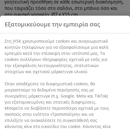
γοητευτική προσθήκη σε κάθε εσωτερική διακόσμηση,
που ταιριάζει τόσο στο σαλόνι, στο μπάνιο όσο και
στο οικιακό γραφείο. Ø7 x Υ15 cm
Εξατομικεύουμε την εμπειρία σας
SKU: 4912506
Στη JYSK χρησιμοποιούμε cookies και αναγνωριστικά
κινητών τηλεφώνων για να εξασφαλίσουμε μια καλή
εμπειρία κατά την επίσκεψη στον ιστότοπό μας. Τα
Χαρακτηριστικά προϊόντος
cookies συλλέγουν πληροφορίες σχετικά με εσάς για
την εξασφάλιση λειτουργικότητας, στατιστικών
στοιχείων και σχετικού μάρκετινγκ υλικού.
Αξιολογήσεις
Όταν αποδέχεστε τα διαφημιστικά cookies, θα
(
0
)
μοιραστούμε τα δεδομένα περιήγησής σας με
συνεργάτες μάρκετινγκ (π.χ. Google, Meta και TikTok)
για εξατομικευμένες και στατικές διαφημίσεις.
Μπορείτε να διαβάσετε περισσότερα σχετικά με τους
Αποστολή
σκοπούς στην ενότητα «Τροποποίηση» και να
επιλέξετε να ανακαλέσετε τη συγκατάθεσή σας
κάνοντας κλικ στο εικονίδιο του cookie. Κάνοντας κλικ