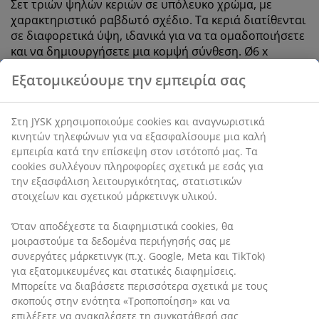
Σετ τριών ψηλών κεριών σε υπόλευκο χρώμα, με
χαρακτηριστικό ραβδωτό σχέδιο. Τα κεριά διατίθενται
σε διαφορετικά ύψη, ιδανικά για να τα ομαδοποιήσετε
και να δημιουργήσετε μια κομψή σύνθεση. Ø6 x
Υ8/11/14 cm
Εξατομικεύουμε την εμπειρία σας
SKU: 4912978
Στη JYSK χρησιμοποιούμε cookies και αναγνωριστικά
Σημάνσεις
κινητών τηλεφώνων για να εξασφαλίσουμε μια καλή
εμπειρία κατά την επίσκεψη στον ιστότοπό μας. Τα
cookies συλλέγουν πληροφορίες σχετικά με εσάς για
την εξασφάλιση λειτουργικότητας, στατιστικών
Χαρακτηριστικά προϊόντος
στοιχείων και σχετικού μάρκετινγκ υλικού.
Όταν αποδέχεστε τα διαφημιστικά cookies, θα
μοιραστούμε τα δεδομένα περιήγησής σας με
Αξιολογήσεις
συνεργάτες μάρκετινγκ (π.χ. Google, Meta και TikTok)
(
0
)
για εξατομικευμένες και στατικές διαφημίσεις.
Μπορείτε να διαβάσετε περισσότερα σχετικά με τους
σκοπούς στην ενότητα «Τροποποίηση» και να
επιλέξετε να ανακαλέσετε τη συγκατάθεσή σας