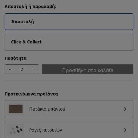
Αποστολή ή παραλαβή;
Αποστολή
Click & Collect
Ποσότητα
-
+
Προσθήκη στο καλάθι
Προτεινόμενα προϊόντα
Πατάκια μπάνιου
Εξατομικεύουμε την εμπειρία σας
Στη JYSK χρησιμοποιούμε cookies και αναγνωριστικά
Ράγες πετσετών
κινητών τηλεφώνων για να εξασφαλίσουμε μια καλή