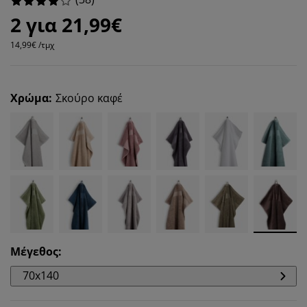
2 για 21,99€
14,99€ /τμχ
Χρώμα
:
Σκούρο καφέ
Μέγεθος
:
70x140