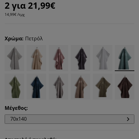
2 για 21,99€
14,99€ /τμχ
Χρώμα
:
Πετρόλ
Μέγεθος
:
70x140