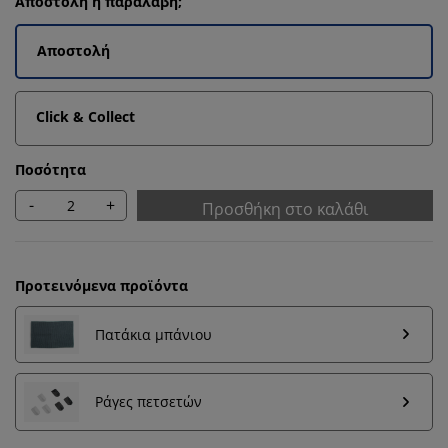
Αποστολή ή παραλαβή;
Αποστολή
Click & Collect
Ποσότητα
-
+
Προσθήκη στο καλάθι
Προτεινόμενα προϊόντα
Πατάκια μπάνιου
Εξατομικεύουμε την εμπειρία σας
Ράγες πετσετών
Στη JYSK χρησιμοποιούμε cookies και αναγνωριστικά
κινητών τηλεφώνων για να εξασφαλίσουμε μια καλή