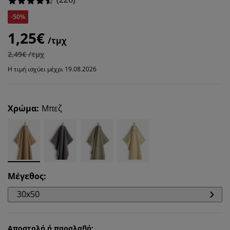
-50%
1,25€
/τμχ
2,49€ /τμχ
Η τιμή ισχύει μέχρι 19.08.2026
Χρώμα
:
Μπεζ
Μέγεθος
:
30x50
Αποστολή ή παραλαβή;