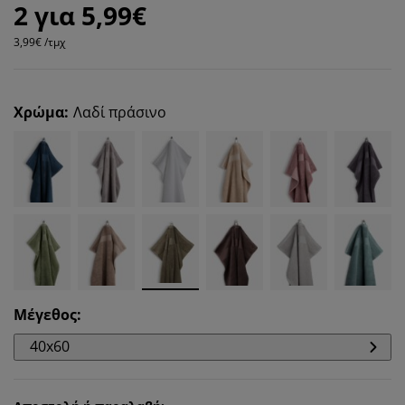
2 για 5,99€
3,99€ /τμχ
Χρώμα
:
Λαδί πράσινο
Μέγεθος
:
40x60