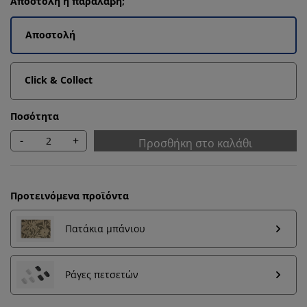
Αποστολή ή παραλαβή;
Αποστολή
Click & Collect
Ποσότητα
-
+
Προσθήκη στο καλάθι
Προτεινόμενα προϊόντα
Πατάκια μπάνιου
Εξατομικεύουμε την εμπειρία σας
Ράγες πετσετών
Στη JYSK χρησιμοποιούμε cookies και αναγνωριστικά
κινητών τηλεφώνων για να εξασφαλίσουμε μια καλή