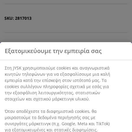
SKU: 2817013
Χαρακτηριστικά προϊόντος
Αξιολογήσεις
(
118
)
Αποστολή