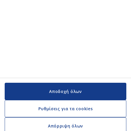
Εγχειρίδια και υποστήριξη
Εγχειρίδια και υποστήριξη
JYSK
JYSK
Κεντρικά Γραφεία
Ακολουθήστε τη JYSK