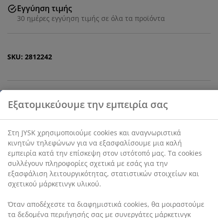
Εγγύηση τιμής
30 ημέρες εγγύηση τιμής σε όλα τα προϊόντα
Εξατομικεύουμε την εμπειρία σας
SKU: 2812242
Στη JYSK χρησιμοποιούμε cookies και αναγνωριστικά
κινητών τηλεφώνων για να εξασφαλίσουμε μια καλή
Χαρακτηριστικά προϊόντος
εμπειρία κατά την επίσκεψη στον ιστότοπό μας. Τα
cookies συλλέγουν πληροφορίες σχετικά με εσάς για
την εξασφάλιση λειτουργικότητας, στατιστικών
στοιχείων και σχετικού μάρκετινγκ υλικού.
Αξιολογήσεις
Όταν αποδέχεστε τα διαφημιστικά cookies, θα
(
74
)
μοιραστούμε τα δεδομένα περιήγησής σας με
συνεργάτες μάρκετινγκ (π.χ. Google, Meta και TikTok)
για εξατομικευμένες και στατικές διαφημίσεις.
Σχετικά με τη μάρκα
Μπορείτε να διαβάσετε περισσότερα σχετικά με τους
σκοπούς στην ενότητα «Τροποποίηση» και να
επιλέξετε να ανακαλέσετε τη συγκατάθεσή σας