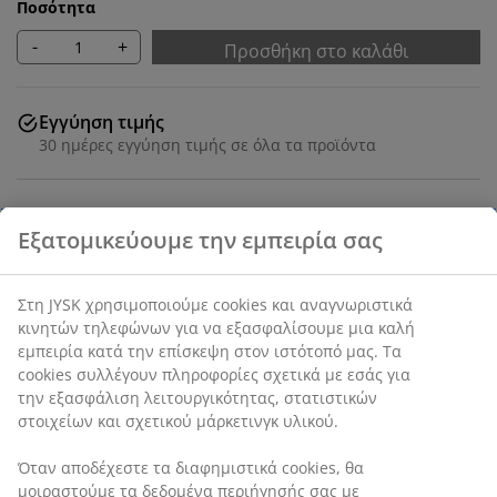
Ποσότητα
-
+
Προσθήκη στο καλάθι
Εγγύηση τιμής
30 ημέρες εγγύηση τιμής σε όλα τα προϊόντα
SKU: 2817008
Χαρακτηριστικά προϊόντος
Αξιολογήσεις
(
222
)