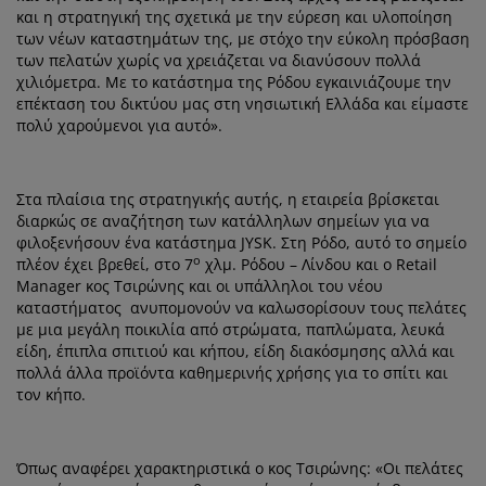
και η στρατηγική της σχετικά με την εύρεση και υλοποίηση
των νέων καταστημάτων της, με στόχο την εύκολη πρόσβαση
των πελατών χωρίς να χρειάζεται να διανύσουν πολλά
χιλιόμετρα. Με το κατάστημα της Ρόδου εγκαινιάζουμε την
επέκταση του δικτύου μας στη νησιωτική Ελλάδα και είμαστε
πολύ χαρούμενοι για αυτό».
Στα πλαίσια της στρατηγικής αυτής, η εταιρεία βρίσκεται
διαρκώς σε αναζήτηση των κατάλληλων σημείων για να
φιλοξενήσουν ένα κατάστημα JYSK. Στη Ρόδο, αυτό το σημείο
ο
πλέον έχει βρεθεί, στο 7
χλμ. Ρόδου – Λίνδου και ο Retail
Manager κος Τσιρώνης και οι υπάλληλοι του νέου
καταστήματος ανυπομονούν να καλωσορίσουν τους πελάτες
με μια μεγάλη ποικιλία από στρώματα, παπλώματα, λευκά
είδη, έπιπλα σπιτιού και κήπου, είδη διακόσμησης αλλά και
πολλά άλλα προϊόντα καθημερινής χρήσης για το σπίτι και
τον κήπο.
Όπως αναφέρει χαρακτηριστικά ο κος Τσιρώνης: «Οι πελάτες