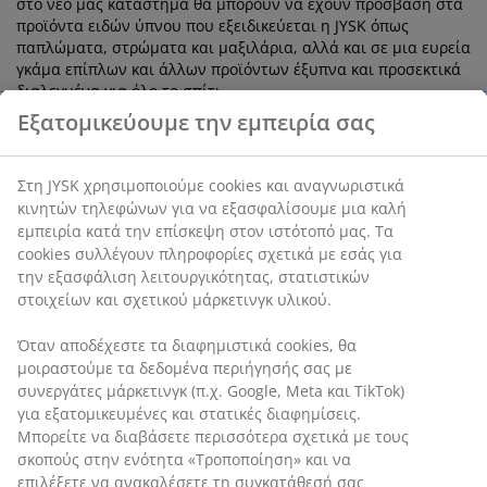
στο νέο μας κατάστημα θα μπορούν να έχουν πρόσβαση στα
προϊόντα ειδών ύπνου που εξειδικεύεται η JYSK όπως
παπλώματα, στρώματα και μαξιλάρια, αλλά και σε μια ευρεία
γκάμα επίπλων και άλλων προϊόντων έξυπνα και προσεκτικά
διαλεγμένα για όλο το σπίτι.
Εξατομικεύουμε την εμπειρία σας
Στόχος μας είναι να απολαμβάνουν κάθε εβδομάδα
εξαιρετικές προσφορές, αξιόπιστη ποιότητα, ευκολία στις
αγορές και ανταγωνιστική εξυπηρέτηση μέσα από το
Στη JYSK χρησιμοποιούμε cookies και αναγνωριστικά
κατάστημα, το e-shop JYSK.gr αλλά και την υπηρεσία μας
κινητών τηλεφώνων για να εξασφαλίσουμε μια καλή
Click & Collect».
εμπειρία κατά την επίσκεψη στον ιστότοπό μας. Τα
cookies συλλέγουν πληροφορίες σχετικά με εσάς για
την εξασφάλιση λειτουργικότητας, στατιστικών
στοιχείων και σχετικού μάρκετινγκ υλικού.
Σχετικά με το κατάστημα
JYSK
στη Ρόδο
Όταν αποδέχεστε τα διαφημιστικά cookies, θα
μοιραστούμε τα δεδομένα περιήγησής σας με
συνεργάτες μάρκετινγκ (π.χ. Google, Meta και TikTok)
Το κατάστημα έχει 8 υπαλλήλους.
για εξατομικευμένες και στατικές διαφημίσεις.
Μπορείτε να διαβάσετε περισσότερα σχετικά με τους
Ο χώρος πωλήσεων του καταστήματος είναι πάνω από
1.000 τετραγωνικά μέτρα.
σκοπούς στην ενότητα «Τροποποίηση» και να
επιλέξετε να ανακαλέσετε τη συγκατάθεσή σας