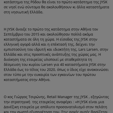
ροστασία επίπλων
ωτισμός εξωτερικού χώρου
κατάστημα της Ρόδου θα είναι το πρώτο κατάστημα της JYSK
εντόνια
κελετοί κρεβατιών
ωτισμός
σε νησί ενώ σύντομα θα ακολουθήσουν κι άλλα καταστήματα
στη νησιωτική Ελλάδα.
άμπινγκ
τουλάπες
πoστρώματα κρεβατιού
ίδη σπιτιού
πίπλωση υπνοδωματίου
άβλες κρεβατιού
αιδικό δωμάτιο
Η JYSK άνοιξε το πρώτο της κατάστημα στην Αθήνα τον
Σεπτέμβριο του 2015 και ακολούθησαν πολλά ακόμα
αιδικά στρώματα
ώρος πλυντηρίου
καταστήματα σε όλη τη χώρα. Η είσοδος της JYSK στην
ελληνική αγορά αλλά και η επέκτασή της, δείχνει την
εμπιστοσύνη του ιδρυτή και ιδιοκτήτη της, Lars Larsen, στην
αιδικά κρεβάτια
Ελλάδα και στις προοπτικές ανάπτυξης της χώρας μας. Η
διοίκηση της εταιρείας υλοποιεί με σταθερότητα τη
δέσμευση του κυρίου Larsen για 40 καταστήματα JYSK στην
Ελλάδα έως το τέλος του 2020, όπως ο ίδιος είχε ανακοινώσει
στον τύπο με την ευκαιρία των εγκαινίων του πρώτου
καταστήματος στην Αθήνα.
Ο κος Γιώργος Τσιρώνης, Retail Manager της JYSK , εξηγώντας
την στρατηγική της εταιρείας αναφέρει : «Η JYSK είναι μια
Δανέζικη εταιρεία με απόλυτο προσανατολισμό στον πελάτη
και την σωστή εξυπηρέτηση του. Στις αρχές αυτές βασίζεται