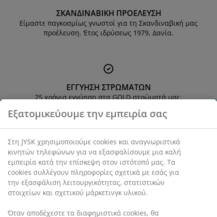
ροστασία επίπλων
ωτισμός εξωτερικού χώρου
εντόνια
κελετοί κρεβατιών
ωτισμός
ΣΚΑΝΔΙΝΑΒΙΚΗ ΠΡΟΕΛΕΥΣΗ
Είμαστε παγκοσμίως γνωστοί για τη Σκανδιναβική μας
άμπινγκ
τουλάπες
πoστρώματα κρεβατιού
ίδη σπιτιού
προέλευση. Έτος ιδρύσεως 1979, Δανία.
πίπλωση υπνοδωματίου
άβλες κρεβατιού
αιδικό δωμάτιο
αιδικά στρώματα
ώρος πλυντηρίου
ΕΓΓΥΗΣΗ ΣΤΡΩΜΑΤΩΝ
αιδικά κρεβάτια
25 χρόνια εγγύηση στα GOLD στρώματά μας.
Εξατομικεύουμε την εμπειρία σας
Στη JYSK χρησιμοποιούμε cookies και αναγνωριστικά
ΧΑΜΗΛΕΣ ΤΙΜΕΣ ΚΑΘΗΜΕΡΙΝΑ
κινητών τηλεφώνων για να εξασφαλίσουμε μια καλή
Έχουμε επιλέξει ένα ευρύ φάσμα προϊόντων που φέρουν τις
εμπειρία κατά την επίσκεψη στον ιστότοπό μας. Τα
ίδιες χαμηλές τιμές καθημερινά.
cookies συλλέγουν πληροφορίες σχετικά με εσάς για
την εξασφάλιση λειτουργικότητας, στατιστικών
στοιχείων και σχετικού μάρκετινγκ υλικού.
Όταν αποδέχεστε τα διαφημιστικά cookies, θα