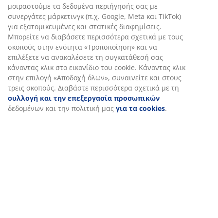
μοιραστούμε τα δεδομένα περιήγησής σας με
συνεργάτες μάρκετινγκ (π.χ. Google, Meta και TikTok)
Κερδίστε μία δωροκάρτα αξίας 50€
για εξατομικευμένες και στατικές διαφημίσεις.
Μπορείτε να διαβάσετε περισσότερα σχετικά με τους
σκοπούς στην ενότητα «Τροποποίηση» και να
Λάβετε προωθητικό υλικό από τη JYSK, όπως νέα,
επιλέξετε να ανακαλέσετε τη συγκατάθεσή σας
διαγωνισμούς, υλικό έμπνευσης και προσφορές με
κάνοντας κλικ στο εικονίδιο του cookie. Κάνοντας κλικ
εξατομικευμένο περιεχόμενο βασισμένο στα
στην επιλογή «Αποδοχή όλων», συναινείτε και στους
προσωπικά σας δεδομένα. Εάν συμφωνείτε να
τρεις σκοπούς. Διαβάστε περισσότερα σχετικά με τη
λαμβάνετε το προωθητικό υλικό, μπαίνετε επίσης στη
συλλογή και την επεξεργασία προσωπικών
μηνιαία κλήρωση για μία δωροκάρτα JYSK αξίας 50€.
δεδομένων και την πολιτική μας
για τα cookies
.
Δείτε τους όρους και τις προϋποθέσεις της κλήρωσης
εδώ
.
Όλα τα πεδία με αστερίσκο (*) είναι υποχρεωτικά
Όνομα*
E-mail*