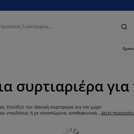
Ανα
Έμπν
α συρτιαριέρα για τ
σας. Επιλέξτε την ιδανική συρταριέρα για τον χώρο
 και ντουλάπια, ή με αποσπώμενα, αποθηκευτικά
Δείτε περισσότ
υπωσιάσουν, καθώς πέρα από αποθηκευτικούς
ιακόσμησης. Ανακαλύψτε τα υλικά που
ς και κομψές. Μπορείτε να επιλέξετε είτε μια