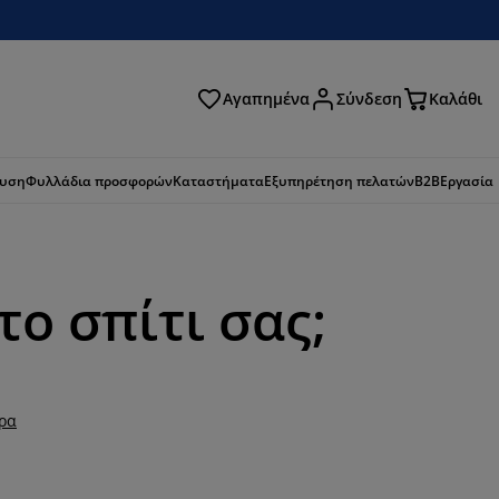
Αγαπημένα
Σύνδεση
Καλάθι
ζήτηση
ευση
Φυλλάδια προσφορών
Καταστήματα
Εξυπηρέτηση πελατών
B2B
Εργασία
ο σπίτι σας;
ερα