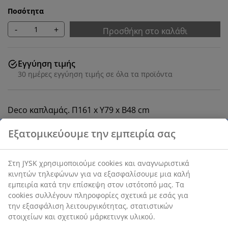
Ποσότητα
-
+
Προσθήκη στο καλάθι
Εγγύηση τιμής
30 ημέρες εγγύηση τιμής σε όλα τα προϊόντα
Deco καπλαμάς. Π161 x Υ79 x Β48 cm
SKU: 3670191
Οδηγίες Συναρμολόγησης
Χαρακτηριστικά προϊόντος