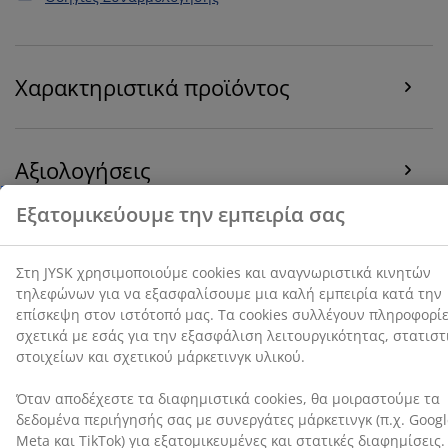
στοιχείων και σχετικού μάρκετινγκ υλικού.
Όταν αποδέχεστε τα διαφημιστικά cookies, θα
Χαρακτηριστικά προϊόντος
μοιραστούμε τα δεδομένα περιήγησής σας με
συνεργάτες μάρκετινγκ (π.χ. Google, Meta και TikTok)
για εξατομικευμένες και στατικές διαφημίσεις.
Μπορείτε να διαβάσετε περισσότερα σχετικά με τους
Αξιολογήσεις
σκοπούς στην ενότητα «Τροποποίηση» και να
επιλέξετε να ανακαλέσετε τη συγκατάθεσή σας
(
729
)
κάνοντας κλικ στο εικονίδιο του cookie. Κάνοντας κλικ
στην επιλογή «Αποδοχή όλων», συναινείτε και στους
τρεις σκοπούς. Διαβάστε περισσότερα σχετικά με τη
Αποστολή
συλλογή και την επεξεργασία προσωπικών
δεδομένων και την πολιτική μας
για τα cookies
.