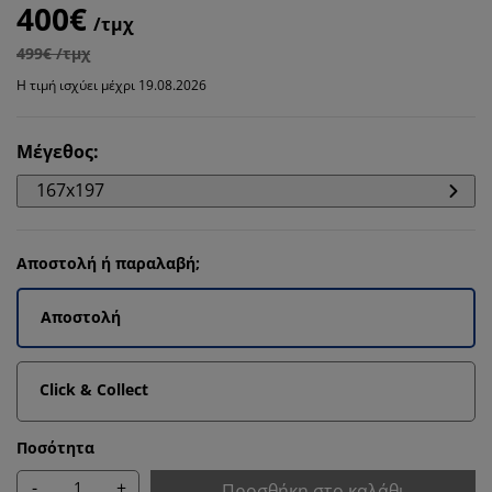
400€
/τμχ
499€ /τμχ
Η τιμή ισχύει μέχρι 19.08.2026
Μέγεθος
:
167x197
Αποστολή ή παραλαβή;
Αποστολή
Click & Collect
Ποσότητα
-
+
Προσθήκη στο καλάθι