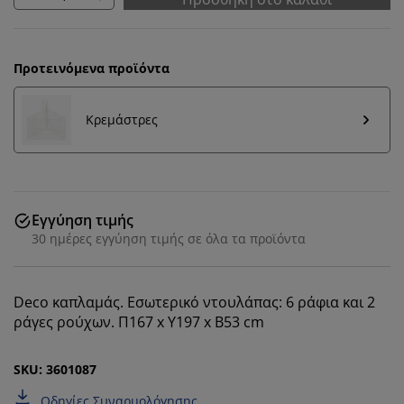
Προτεινόμενα προϊόντα
Κρεμάστρες
Εγγύηση τιμής
30 ημέρες εγγύηση τιμής σε όλα τα προϊόντα
Εξατομικεύουμε την εμπειρία σας
Deco καπλαμάς. Εσωτερικό ντουλάπας: 6 ράφια και 2
ράγες ρούχων. Π167 x Υ197 x Β53 cm
Στη JYSK χρησιμοποιούμε cookies και αναγνωριστικά
κινητών τηλεφώνων για να εξασφαλίσουμε μια καλή
εμπειρία κατά την επίσκεψη στον ιστότοπό μας. Τα
SKU: 3601087
cookies συλλέγουν πληροφορίες σχετικά με εσάς για
Οδηγίες Συναρμολόγησης
την εξασφάλιση λειτουργικότητας, στατιστικών