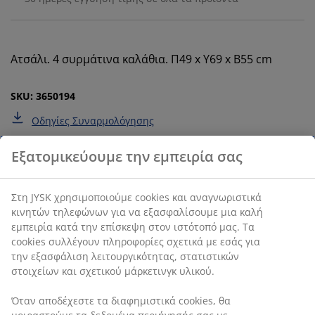
Ατσάλι. 4 συρμάτινα καλάθια. Π49 x Υ69 x Β55 cm
SKU: 3650194
Οδηγίες Συναρμολόγησης
Χαρακτηριστικά προϊόντος
Αξιολογήσεις
(
24
)