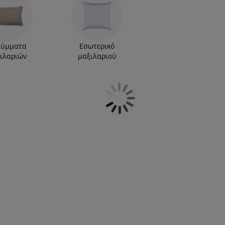
τε στη JYSK όλες τις νέες τάσεις για το σπίτι,
λύμματα
Εσωτερικό
ιλαριών
μαξιλαριού