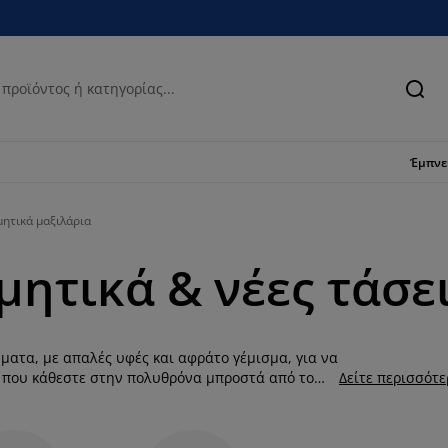
Ανα
Έμπν
μητικά μαξιλάρια
ητικά & νέες τάσε
ματα, με απαλές υφές και αφράτο γέμισμα, για να
ή που κάθεστε στην πολυθρόνα μπροστά από το
Δείτε περισσότ
ανθεί πόσο απαλά είναι τα μαξιλαράκια από
. Σκεφτείτε πόσο οικονομικά μπορείτε να