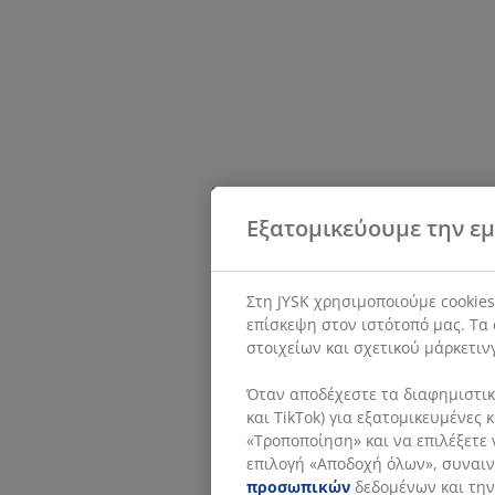
Εξατομικεύουμε την εμ
Στη JYSK χρησιμοποιούμε cookie
επίσκεψη στον ιστότοπό μας. Τα 
στοιχείων και σχετικού μάρκετιν
Όταν αποδέχεστε τα διαφημιστικά
και TikTok) για εξατομικευμένες
«Τροποποίηση» και να επιλέξετε 
επιλογή «Αποδοχή όλων», συναινε
προσωπικών
δεδομένων και την