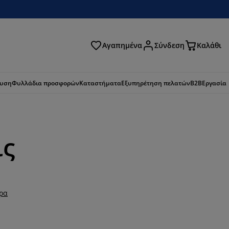
Αγαπημένα
Σύνδεση
Καλάθι
ζήτηση
ευση
Φυλλάδια προσφορών
Καταστήματα
Εξυπηρέτηση πελατών
B2B
Εργασία
ις
ερα