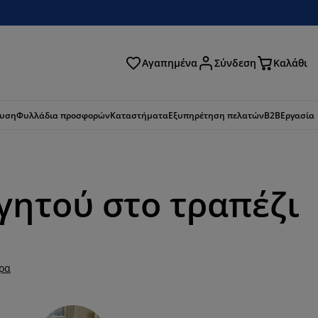
Αγαπημένα
Σύνδεση
Καλάθι
ζήτηση
ευση
Φυλλάδια προσφορών
Καταστήματα
Εξυπηρέτηση πελατών
B2B
Εργασία
γητού στο τραπέζι
ερα