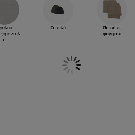
ες, τοποθετώντας τες στα πόδια τους. Βρείτε στη
χρώματα και δώστε στυλ στην τραπεζαρία σας.
λα
της συλλογής μας.
ρυλικά
Σουπλά
Πετσέτες
εζομάντηλ
φαγητού
α