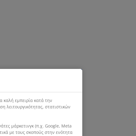
α καλή εμπειρία κατά την
ιση λειτουργικότητας, στατιστικών
τες μάρκετινγκ (π.χ. Google, Meta
ετικά με τους σκοπούς στην ενότητα