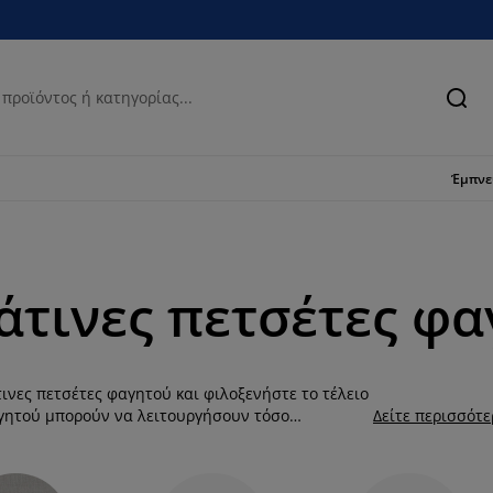
Ανα
Έμπν
τινες πετσέτες φα
νες πετσέτες φαγητού και φιλοξενήστε το τέλειο
αγητού μπορούν να λειτουργήσουν τόσο
Δείτε περισσότ
 της διακόσμησης του τραπεζιού, ειδικά αν τις
ς. Επιπλέον, είναι πρακτικές καθώς οι
φαγητού για να σκουπιστούν μετά το πέρας του