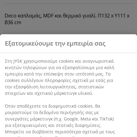
Deco καπλαμάς, MDF και θερμικό γυαλί. Π132 x Υ111 x
Β36 cm
SKU: 3699012
Οδηγίες Συναρμολόγησης
Χαρακτηριστικά προϊόντος
Αξιολογήσεις
(
175
)
Αποστολή